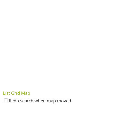
List
Grid
Map
Redo search when map moved