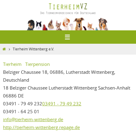
Zum
Inhalt
springen
Home
Tierheim Wittenberg e.V.
Tierheim
Tierpension
Belziger Chaussee 18, 06886, Lutherstadt Wittenberg,
Deutschland
18 Belziger Chaussee
Lutherstadt Wittenberg
Sachsen-Anhalt
06886
DE
03491 - 79 49 232
03491 - 79 49 232
03491 - 64 25 01
info@tierheim-wittenberg.de
http://tierheim-wittenberg.repage.de