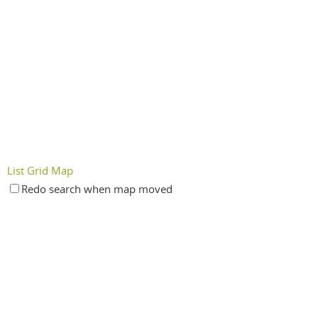
List
Grid
Map
Redo search when map moved