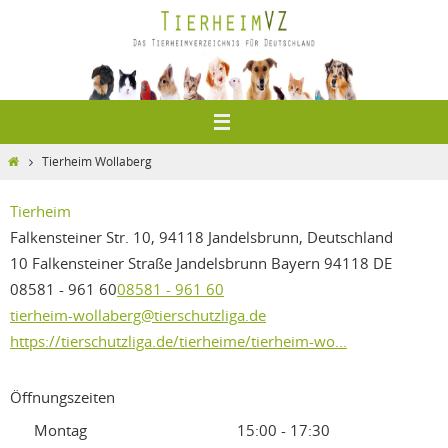
Zum
Inhalt
springen
Home
Tierheim Wollaberg
Tierheim
Falkensteiner Str. 10, 94118 Jandelsbrunn, Deutschland
10 Falkensteiner Straße
Jandelsbrunn
Bayern
94118
DE
08581 - 961 60
08581 - 961 60
tierheim-wollaberg@tierschutzliga.de
https://tierschutzliga.de/tierheime/tierheim-wo...
Öffnungszeiten
Montag
15:00 - 17:30