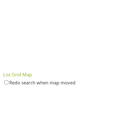
List
Grid
Map
Redo search when map moved