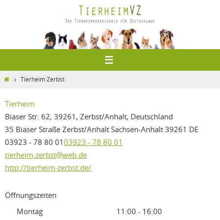
Zum
Inhalt
springen
Home
Tierheim Zerbst
Tierheim
Biaser Str. 62, 39261, Zerbst/Anhalt, Deutschland
35 Biaser Straße
Zerbst/Anhalt
Sachsen-Anhalt
39261
DE
03923 - 78 80 01
03923 - 78 80 01
tierheim.zerbst@web.de
http://tierheim-zerbst.de/
Öffnungszeiten
Montag
11:00 - 16:00