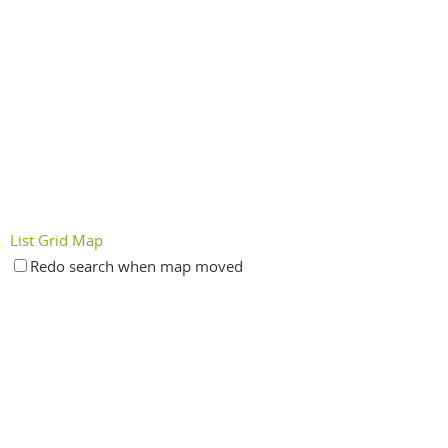
List
Grid
Map
Redo search when map moved