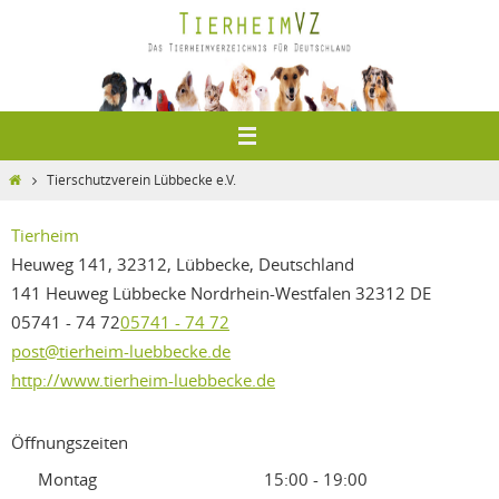
Zum
Inhalt
springen
Home
Tierschutzverein Lübbecke e.V.
Tierheim
Heuweg 141, 32312, Lübbecke, Deutschland
141 Heuweg
Lübbecke
Nordrhein-Westfalen
32312
DE
05741 - 74 72
05741 - 74 72
post@tierheim-luebbecke.de
http://www.tierheim-luebbecke.de
Öffnungszeiten
Montag
15:00 - 19:00